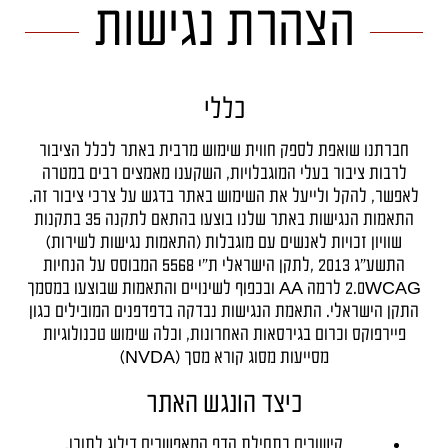
הצהרת נגישות
כללי
חברתנו שואפת לספק חווית שימוש מרבית באתר לכלל הציבור
לרבות ציבור בעלי המוגבלויות, השקענו מאמצים רבים במטרה
לאפשר, להקל ולייעל את השימוש באתר בדגש על צרכי ציבור זה.
התאמות הנגישות באתר שלנו בוצעו בהתאם לתקנה 35 בתקנות
שוויון זכויות לאנשים עם מוגבלות (התאמות נגישות לשירות)
התשע"ג 2013 ,לתקן הישראלי ת"י 5568 המבוסס על הנחיות
2.0WCAG לרמה AA ובכפוף לשינויים והתאמות שבוצעו במסמך
התקן הישראלי. התאמת הנגישות נבדקה בדפדפנים המובילים כגון
פיירפוקס וכרום בגירסאות האחרונות, וכלה שימוש טכנולוגיות
מסייעות מסוג קורא מסך (NVDA)
כיצד הונגש האתר
קישורים בתחילת הדף המאפשרים דילוג לתוכן.