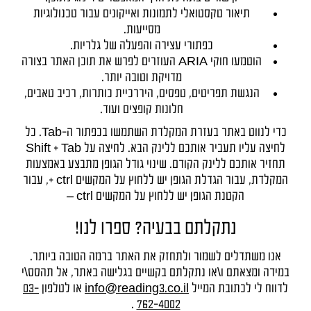
תיאור טקסטואלי לתמונות ואייקונים עבור טכנולוגיות
מסייעות.
כפתורי עצירה והפעלה של גלריות.
הוטמעו חוקי ARIA העוזרים לפרש את תוכן האתר בצורה
מדויקת וטובה יותר.
הנגשת תפריטים, טפסים, היררכיית כותרות, רכיב טאבים,
חלונות קופצים ועוד.
כדי לנווט באתר בעזרת המקלדת השתמשו בכפתור ה-Tab. כל
לחיצה עליו תעביר אותכם ללינק הבא. לחיצה על Shift + Tab
תחזיר אותכם ללינק הקודם. שינוי גודל הגופן מתבצע באמצעות
המקלדת, עבור הגדלת הגופן יש ללחוץ על המקשים ctrl +, עבור
הקטנת הגופן יש ללחוץ על המקשים ctrl –
נתקלתם בבעיה? ספרו לנו!
אנו משתדלים לשמור ולתחזק את האתר ברמה הטובה ביותר.
במידה ומצאתם ו\או נתקלתם בקשיים בגלישה באתר, אל תהסס\י
לדווח לי לכתובת המייל
info@reading3.co.il
או לטלפון
03-
.
762-4002