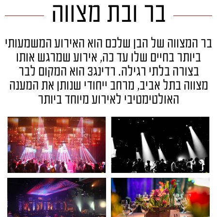
בר ובת מצווה
בר המצווה של הבן שלכם הוא האירוע המשמעותי
ביותר בחיים שלו עד כה, אירוע שמרגש אותו
בצורה בלתי רגילה. רדינג3 הוא המקום לבר
מצווה בתל אביב, מרחב ייחודי שנותן את המענה
האולטימטיבי לאירוע מיוחד ביותר
לחצו
לחצו
לפתיחת
לפתיחת
הגלריה
הגלריה
בחלון
בחלון
פופאפ
פופאפ
לחצו
לחצו
לפתיחת
לפתיחת
הגלריה
הגלריה
בחלון
בחלון