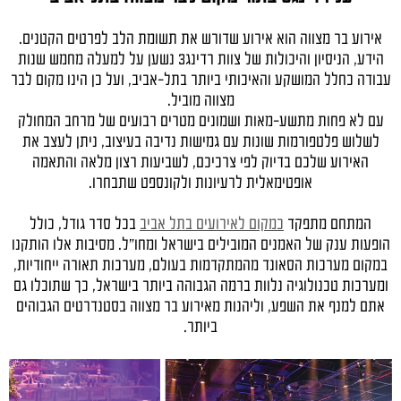
אירוע בר מצווה הוא אירוע שדורש את תשומת הלב לפרטים הקטנים.
הידע, הניסיון והיכולות של צוות רדינג3 נשען על למעלה מחמש שנות
עבודה כחלל המושקע והאיכותי ביותר בתל-אביב, ועל כן הינו מקום לבר
מצווה מוביל.
עם לא פחות מתשע-מאות ושמונים מטרים רבועים של מרחב המחולק
לשלוש פלטפורמות שונות עם גמישות נדיבה בעיצוב, ניתן לעצב את
האירוע שלכם בדיוק לפי צרכיכם, לשביעות רצון מלאה והתאמה
אופטימאלית לרעיונות ולקונספט שתבחרו.
המתחם מתפקד
כמקום לאירועים בתל אביב
בכל סדר גודל, כולל
הופעות ענק של האמנים המובילים בישראל ומחו"ל. מסיבות אלו הותקנו
במקום מערכות הסאונד מהמתקדמות בעולם, מערכות תאורה ייחודיות,
ומערכות טכנולוגיה נלוות ברמה הגבוהה ביותר בישראל, כך שתוכלו גם
אתם למנף את השפע, וליהנות מאירוע בר מצווה בסטנדרטים הגבוהים
ביותר.