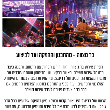
בר מצווה - מהתכנון וההפקה ועד לביצוע
הפקת אירוע בר מצווה ייחודי דורש הכרות עם התחום, והבנה כיצד
מתנהל אירוע מוצלח, כאשר ברקע ישנו הביטחון שאתם עובדים עם
אנשי המקצוע המיומנים של רדינג3, וכי האירוע נעשה במתחם הייחודי,
האלגנטי והמרשים, ועוד לפני שהתחלנו בתכנון הפרטים הקטנים אנו
כבר כמה צעדים פנימה לעבר אירוע מוצלח.
הצוות של רדינג3 הינו צוות קבוע ובעל ניסיון בהפקת אירועים בכל סדר
גודל, ואנו מעמידים לרשותכם את כל הידע והניסיון הדרושים, עם צוות