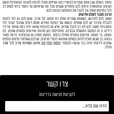
מיוחד באולם שבו אתם עומדים לבחור? כמה אורחים תוכלו להזמין לחגיגה המיוחדת? והאם
העיצוב והתפאורה נראים לכם מיוחדים ושונים מכל מה שראיתם עד היום? כדאי לשים לב
לכל הפרטים האלה וכך לקבל את ההחלטה הנכונה לכם.
הרבה מעבר לאולם אירועים
חשוב לכם להרגיש, כשאתם שוכרים אולם בת מצווה תל אביב, שיש לכם גם למי לפנות
לקבלת עזרה? יש לכם שאלות בנושא של הפקת האירוע ואתם רוצים שהכול יעבוד לפי
התוכנית? חשוב לכם לא רק לקבל שירות, אלא גם להבטיח שהוא יהיה כמה שיותר אדיב?
רידינג 3 זה המקום המושלם עבורכם. מתקיימות כאן חגיגות ואירועים מסוגים שונים: בת
מצווה, בר מצווה, אירועים עסקיים ואפילו כנסים. במקום מחכה גם טכנולוגיה ברמה מאוד
גבוהה, כך שכאן תוכלו להיות בטוחים שתצאו לגמרי מרוצים. יש לכם שאלות? פרטים נוספים
שתרצו לדעת? חייגו כבר עכשיו למספר:
03-762-4002
ותיהנו משירות אדיב לכל אורך
הדרך.
צרו קשר
לקביעת פגישה ברדינג3
אנא
מלאו