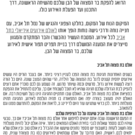
הדואג להפקת בר המצווה של הבן שלכם מהשיחה הראשונה, דרך
התכנון ועד הפעלת האירוע כולו.
המיקום הנוח של המקום, בחלקו הצפוני והנגיש של נמל תל אביב, עם
חנייה נוחה ודרכי גישה נוחות הופך אותו
לאולם אירועים אידיאלי בתל
אביב
לכל אירוע. המטבח העשיר (והכשר) והבר המתקדם והמגוון
מייצרים את המענה המושלם דרך בניית תפריט תפור אישית לאירוע
שלכם, בר המצווה של הבן.
אולם בת מצווה תל אביב
בשנים האחרונות חגיגות בת מצווה הפכו לעניין רציני ביותר. אם בעבר הורים היו עושים
אירועים יחסית קטנים לרגל בת המצווה של הילדה, הרי שהיום המצב שונה. היום כל הורה
רוצה לעשות אירוע גדול, מרשים וכמה שיותר מרגש. זה נשמע גם לכם מוכר? אתם רוצים
להפיק לבת הגדולה שלכם חגיגה שהיא לא תוכל לשכוח? אם כך, עליכם להתחיל את ההפקת
במציאת אולם בת מצווה תל אביב. האולם שבו תתקיים החגיגה הינו בעל חשיבות רבה. אם
האולם יהיה מעוצב בצורה יפה ואם התפאורה בו תהיה הולמת לאירוע, החגיגה תהיה
מוצלחת ביותר. לכן כדאי שתגיעו עוד היום לרידינג 3, לראות את המקום, להתרשם ממנו וגם
להתאהב.
אולם בת מצווה תל אביב שיענה על כל הציפיות שלכם
זו הפעם הראשונה שבה אתם יוצאים לחיפוש אחר אולם בת מצווה תל אביב? אם כך, טבעי
שיהיו לכם מספר שאלות לגבי בחירת האולם המתאים ביותר. איזה אולם יכול להיות מוצלח?
ומה חשוב לקחת בחשבון? יש מספר נתונים שיעשו את ההבדל בין אולם טוב ובין אולם שלא
יתאים לכם. ראשית, האם מדובר על אולם שמתאים לאירועים כמו בת מצווה? שנית, מה